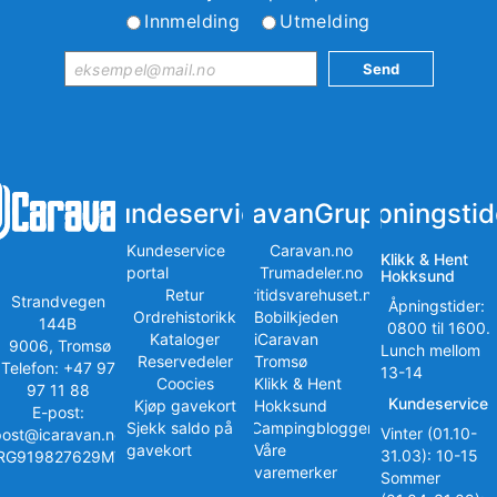
Innmelding
Utmelding
Kundeservice
iCaravanGruppen
Åpningstid
Kundeservice
Caravan.no
Klikk & Hent
portal
Trumadeler.no
Hokksund
Retur
Fritidsvarehuset.no
Strandvegen
Åpningstider:
Ordrehistorikk
Bobilkjeden
144B
0800 til 1600.
Kataloger
iCaravan
9006, Tromsø
Lunch mellom
Reservedeler
Tromsø
Telefon: +47 97
13-14
Coocies
Klikk & Hent
97 11 88
Kundeservice
Kjøp gavekort
Hokksund
E-post:
Sjekk saldo på
iCampingbloggen
Vinter (01.10-
post@icaravan.no
gavekort
Våre
31.03): 10-15
RG919827629MVA
varemerker
Sommer