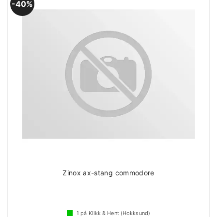
40%
Zinox ax-stang commodore
1
på Klikk & Hent (Hokksund)