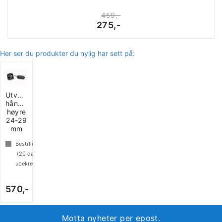
459,-
275,-
Her ser du produkter du nylig har sett på:
Utvendig
håndtak
høyre
24-29
mm
Bestillingsvare
(
20
dager
ubekreftet)
570,-
Motta nyheter per epost.