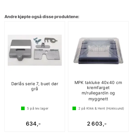
Andre kjøpte også disse produktene:
MPK takluke 40x40 cm
Dørlås serie 7, buet dør
kremfarget
grå
m/rullegardin og
myggnett
5
på lev.lager
2
på Klikk & Hent (Hokksund)
634,-
2 603,-