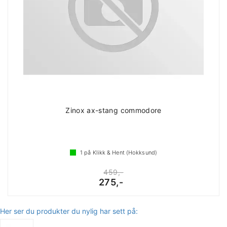
Zinox ax-stang commodore
1
på Klikk & Hent (Hokksund)
459,-
275,-
Her ser du produkter du nylig har sett på: