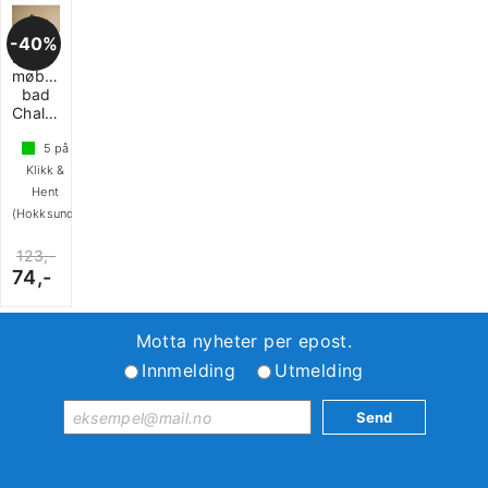
40%
Hengsel
møbler
bad
Challenger
5
på
Klikk &
Hent
(Hokksund)
123,-
74,-
Motta nyheter per epost.
Innmelding
Utmelding