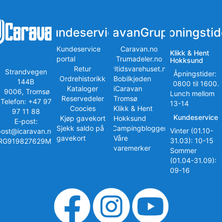
Kundeservice
iCaravanGruppen
Åpningstid
Kundeservice
Caravan.no
Klikk & Hent
portal
Trumadeler.no
Hokksund
Retur
Fritidsvarehuset.no
Strandvegen
Åpningstider:
Ordrehistorikk
Bobilkjeden
144B
0800 til 1600.
Kataloger
iCaravan
9006, Tromsø
Lunch mellom
Reservedeler
Tromsø
Telefon: +47 97
13-14
Coocies
Klikk & Hent
97 11 88
Kundeservice
Kjøp gavekort
Hokksund
E-post:
Sjekk saldo på
iCampingbloggen
Vinter (01.10-
post@icaravan.no
gavekort
Våre
31.03): 10-15
RG919827629MVA
varemerker
Sommer
(01.04-31.09):
09-16