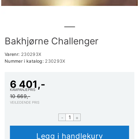
Bakhjørne Challenger
Varenr:
230293X
Nummer i katalog:
230293X
6 401,-
KAMPANJEPRIS
10 669,-
VEILEDENDE PRIS
-
+