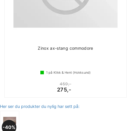
Zinox ax-stang commodore
1
på Klikk & Hent (Hokksund)
459,-
275,-
Her ser du produkter du nylig har sett på:
40%
Bakhjørne