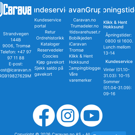
Kundeservice
iCaravanGruppen
Åpningstid
Kundeservice
Caravan.no
Klikk & Hent
portal
Trumadeler.no
Hokksund
Retur
Fritidsvarehuset.no
Strandvegen
Åpningstider:
Ordrehistorikk
Bobilkjeden
144B
0800 til 1600.
Kataloger
iCaravan
9006, Tromsø
Lunch mellom
Reservedeler
Tromsø
Telefon: +47 97
13-14
Coocies
Klikk & Hent
97 11 88
Kundeservice
Kjøp gavekort
Hokksund
E-post:
Sjekk saldo på
iCampingbloggen
Vinter (01.10-
post@icaravan.no
gavekort
Våre
31.03): 10-15
RG919827629MVA
varemerker
Sommer
(01.04-31.09):
09-16
Copyright © 2026 Caravan.no AS - All rights reserved