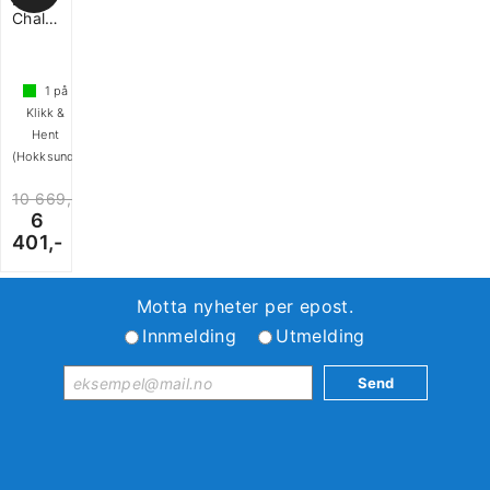
Challenger
1
på
Klikk &
Hent
(Hokksund)
10 669,-
6
401,-
Motta nyheter per epost.
Innmelding
Utmelding