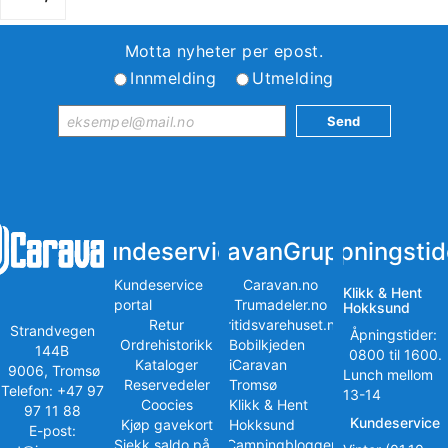
Motta nyheter per epost.
Innmelding
Utmelding
Kundeservice
iCaravanGruppen
Åpningstid
Kundeservice
Caravan.no
Klikk & Hent
portal
Trumadeler.no
Hokksund
Retur
Fritidsvarehuset.no
Strandvegen
Åpningstider:
Ordrehistorikk
Bobilkjeden
144B
0800 til 1600.
Kataloger
iCaravan
9006, Tromsø
Lunch mellom
Reservedeler
Tromsø
Telefon: +47 97
13-14
Coocies
Klikk & Hent
97 11 88
Kundeservice
Kjøp gavekort
Hokksund
E-post:
Sjekk saldo på
iCampingbloggen