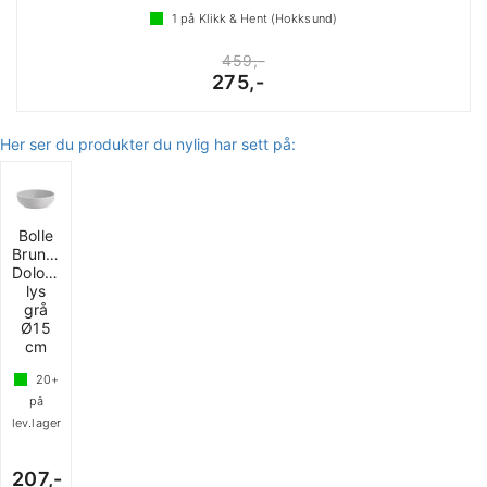
1
på Klikk & Hent (Hokksund)
459,-
275,-
Her ser du produkter du nylig har sett på:
Bolle
Brunner
Dolomit
lys
grå
Ø15
cm
20+
på
lev.lager
207,-