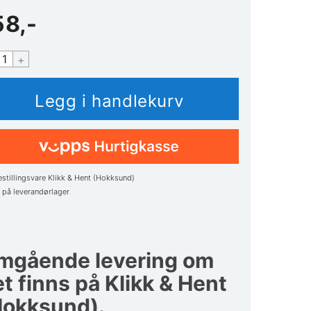
58,-
+
estillingsvare Klikk & Hent (Hokksund)
1
på leverandørlager
mgående levering om
t finns på Klikk & Hent
Hokksund).