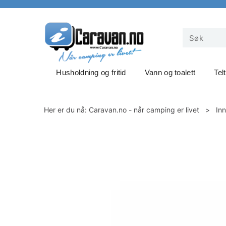
Husholdning og fritid
Vann og toalett
Tel
Her er du nå:
Caravan.no - når camping er livet
>
In