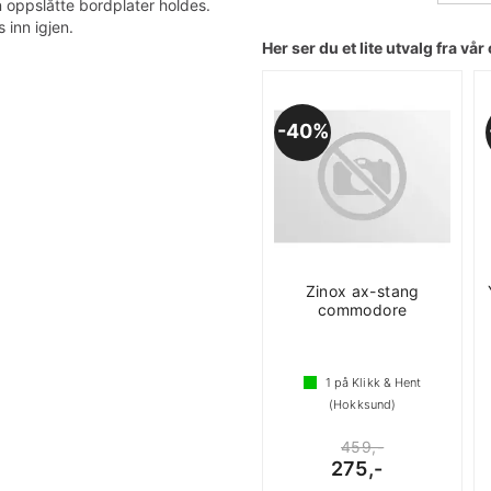
 oppslåtte bordplater holdes.
 inn igjen.
Her ser du et lite utvalg fra vår 
40%
Zinox ax-stang
commodore
1
på Klikk & Hent
(Hokksund)
459,-
275,-