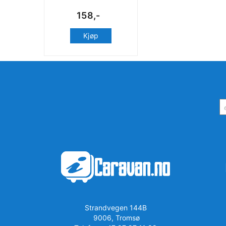
158,-
Kjøp
Strandvegen 144B
9006, Tromsø