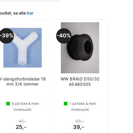
outlet, se alle
her
39%
40%
Y-slangeforbindelse 19
WW BRAID D50/32
mm 3/4 tommer
A5480005
5
på Klikk & Hent
1
på Klikk & Hent
(Hokksund)
(Hokksund)
41,-
65,-
25,-
39,-