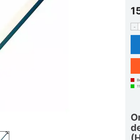
1
-
B
1
O
de
(