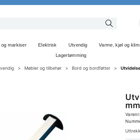
t og markiser
Elektrisk
Utvendig
Varme, kjøl og kli
Lagertømming
nvendig
>
Møbler og tilbehør
>
Bord og bordføtter
>
Utvidels
Utv
m
Varenr
Nummer
Uttrek