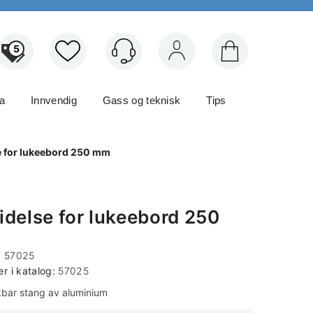
5
Logg inn
ma
Innvendig
Gass og teknisk
Tips
e for lukeebord 250 mm
idelse for lukeebord 250
m
:
57025
 i katalog:
57025
kbar stang av aluminium