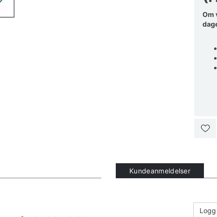
Om v
dage
Kundeanmeldelser
Logg 