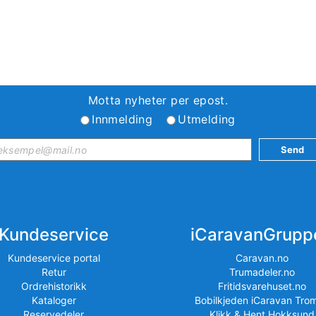
Motta nyheter per epost.
Innmelding
Utmelding
Kundeservice
iCaravanGrupp
Kundeservice portal
Caravan.no
Retur
Trumadeler.no
Ordrehistorikk
Fritidsvarehuset.no
Kataloger
Bobilkjeden iCaravan Tro
Reservedeler
Klikk & Hent Hokksund