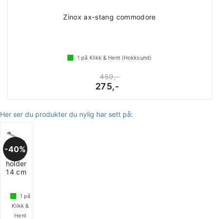
Zinox ax-stang commodore
1
på Klikk & Hent (Hokksund)
459,-
275,-
Her ser du produkter du nylig har sett på:
40%
Støtteluke-
holder
14 cm
1
på
Klikk &
Hent