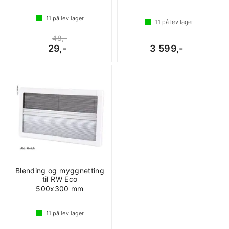
11
på lev.lager
11
på lev.lager
48,-
29,-
3 599,-
Blending og myggnetting
til RW Eco
500x300 mm
11
på lev.lager