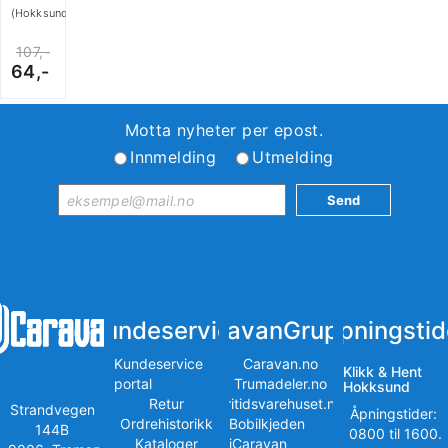
(Hokksund)
107,-
64,-
Motta nyheter per epost.
Innmelding
Utmelding
Kundeservice
iCaravanGruppen
Åpningstid
Kundeservice
Caravan.no
Klikk & Hent
portal
Trumadeler.no
Hokksund
Retur
Fritidsvarehuset.no
Strandvegen
Åpningstider:
Ordrehistorikk
Bobilkjeden
144B
0800 til 1600.
Kataloger
iCaravan