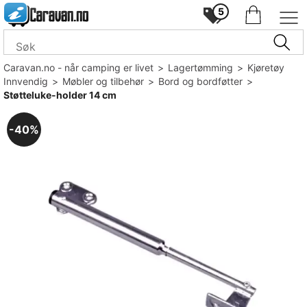
5
Caravan.no - når camping er livet
>
Lagertømming
>
Kjøretøy
Innvendig
>
Møbler og tilbehør
>
Bord og bordføtter
>
Støtteluke-holder 14 cm
40%