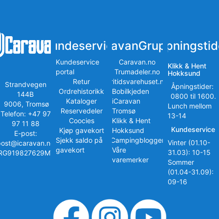
Kundeservice
iCaravanGruppen
Åpningstid
Kundeservice
Caravan.no
Klikk & Hent
portal
Trumadeler.no
Hokksund
Retur
Fritidsvarehuset.no
Strandvegen
Åpningstider:
Ordrehistorikk
Bobilkjeden
144B
0800 til 1600.
Kataloger
iCaravan
9006, Tromsø
Lunch mellom
Reservedeler
Tromsø
Telefon: +47 97
13-14
Coocies
Klikk & Hent
97 11 88
Kundeservice
Kjøp gavekort
Hokksund
E-post:
Sjekk saldo på
iCampingbloggen
Vinter (01.10-
post@icaravan.no
gavekort
Våre
31.03): 10-15
RG919827629MVA
varemerker
Sommer
(01.04-31.09):
09-16