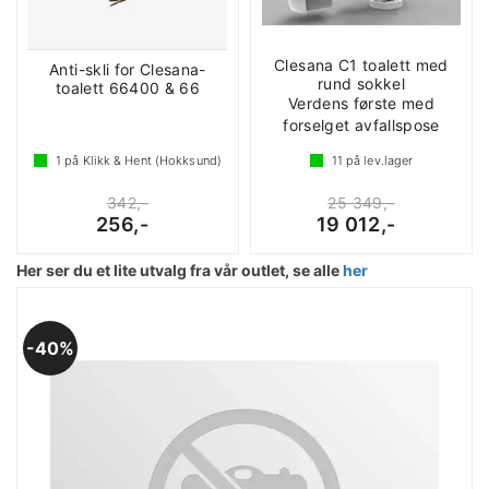
Clesana C1 toalett med
Anti-skli for Clesana-
rund sokkel
toalett 66400 & 66
Verdens første med
forselget avfallspose
1
på Klikk & Hent (Hokksund)
11
på lev.lager
342,-
25 349,-
256,-
19 012,-
Her ser du et lite utvalg fra vår outlet, se alle
her
40%