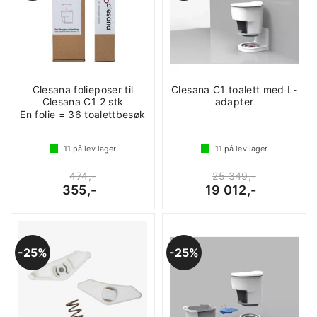
Clesana folieposer til
Clesana C1 toalett med L-
Clesana C1 2 stk
adapter
En folie = 36 toalettbesøk
11
på lev.lager
11
på lev.lager
474,-
25 349,-
355,-
19 012,-
25%
25%