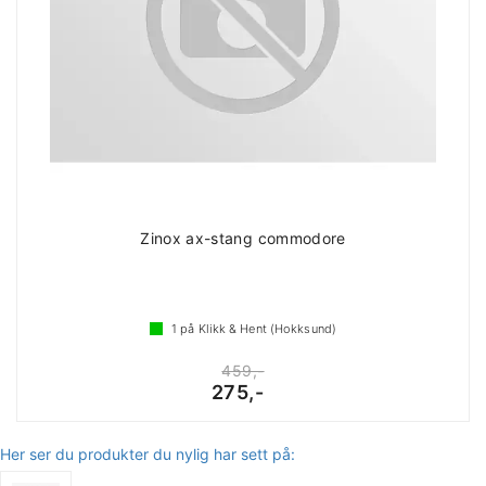
Zinox ax-stang commodore
1
på Klikk & Hent (Hokksund)
459,-
275,-
Her ser du produkter du nylig har sett på: