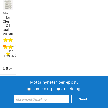
Absorber
for
Clesana
C1
toalett
20 stk
Forventet
inn
17.08.2026
98,-
Motta nyheter per epost.
Innmelding
Utmelding