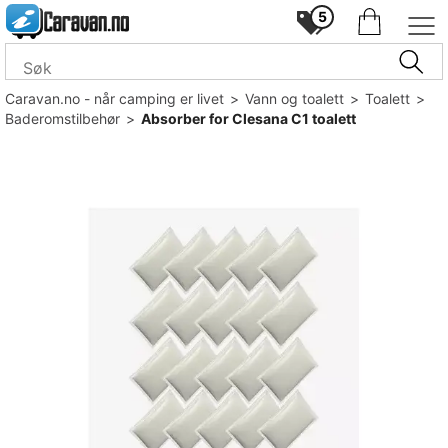
5
Caravan.no - når camping er livet
>
Vann og toalett
>
Toalett
>
Baderomstilbehør
>
Absorber for Clesana C1 toalett