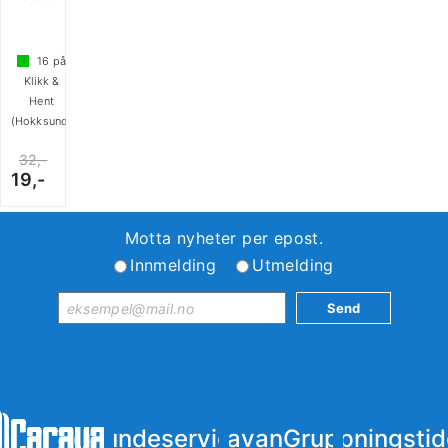
16
på
Klikk &
Hent
(Hokksund)
32,-
19,-
Motta nyheter per epost.
Innmelding
Utmelding
Kundeservice
iCaravanGruppen
Åpningstid