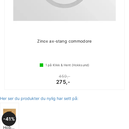
Zinox ax-stang commodore
1
på Klikk & Hent (Hokksund)
459,-
275,-
Her ser du produkter du nylig har sett på:
41%
Skaplås
Hobby