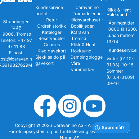
Kundeservice
Caravan.no
Klikk & Hent
portal
Trumadeler.no
Hokksund
Retur
Fritidsvarehuset.no
Strandvegen
Åpningstider:
Ordrehistorikk
Bobilkjeden
144B
0800 til 1600.
Kataloger
iCaravan
9006, Tromsø
Lunch mellom
Reservedeler
Tromsø
Telefon: +47 97
13-14
Coocies
Klikk & Hent
97 11 88
Kundeservice
Kjøp gavekort
Hokksund
E-post:
Sjekk saldo på
iCampingbloggen
Vinter (01.10-
post@icaravan.no
gavekort
Våre
31.03): 10-15
RG919827629MVA
varemerker
Sommer
(01.04-31.09):
09-16
Copyright © 2026 Caravan.no AS - All rights reserved
Forretningssystem
og
nettbutikkløsning
levert av
Multicase™
Norge AS